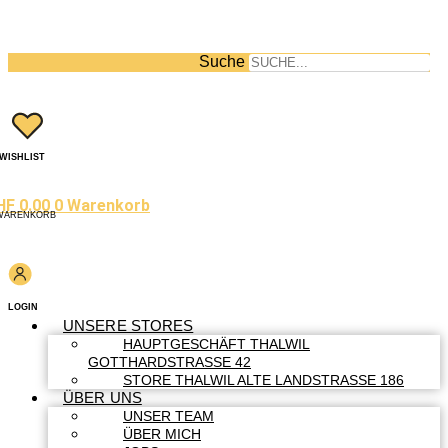
Suche
WISHLIST
HF
0.00
0
Warenkorb
WARENKORB
LOGIN
UNSERE STORES
HAUPTGESCHÄFT THALWIL
GOTTHARDSTRASSE 42
STORE THALWIL ALTE LANDSTRASSE 186
ÜBER UNS
UNSER TEAM
ÜBER MICH