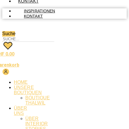
KONTAKT
INSPIRATIONEN
KONTAKT
Suche
HF
0.00
arenkorb
HOME
UNSERE
BOUTIQUEN
BOUTIQUE
THALWIL
ÜBER
UNS
ÜBER
INTERIOR
STORIES