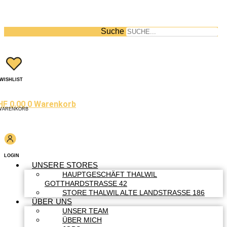
Suche
WISHLIST
HF
0.00
0
Warenkorb
WARENKORB
LOGIN
UNSERE STORES
HAUPTGESCHÄFT THALWIL
GOTTHARDSTRASSE 42
STORE THALWIL ALTE LANDSTRASSE 186
ÜBER UNS
UNSER TEAM
ÜBER MICH