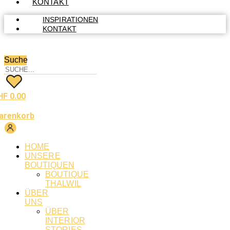
KONTAKT
INSPIRATIONEN
KONTAKT
Suche
HF
0.00
arenkorb
HOME
UNSERE
BOUTIQUEN
BOUTIQUE
THALWIL
ÜBER
UNS
ÜBER
INTERIOR
STORIES