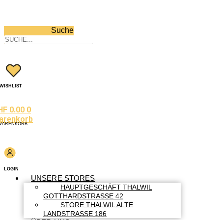
Suche
WISHLIST
HF
0.00
0
arenkorb
WARENKORB
LOGIN
UNSERE STORES
HAUPTGESCHÄFT THALWIL
GOTTHARDSTRASSE 42
STORE THALWIL ALTE
LANDSTRASSE 186