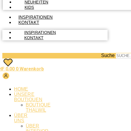
NEUHEITEN
KIDS
INSPIRATIONEN
KONTAKT
INSPIRATIONEN
KONTAKT
Suche
HF
0.00
0
Warenkorb
HOME
UNSERE
BOUTIQUEN
BOUTIQUE
THALWIL
ÜBER
UNS
ÜBER