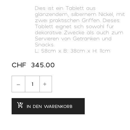
Dies ist ein Tablett aus
glänzendem, silbernem Nickel, mit
zwei praktischen Griffen. Dieses
Tablett eignet sich sowohl für
dekorative Zwecke als auch zum
Servieren von Getränken und
Snacks.
L: 58cm x B: 38cm x H: 11cm
CHF
345.00
IN DEN WARENKORB