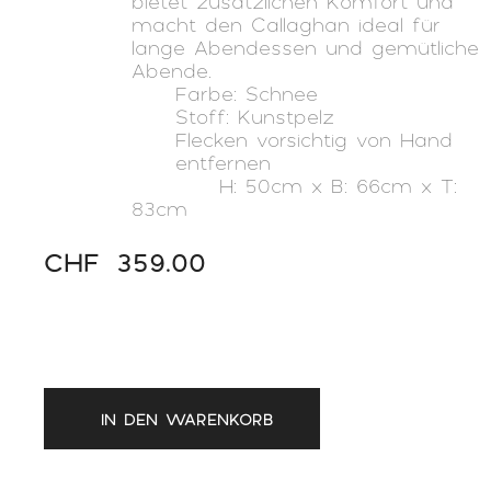
bietet zusätzlichen Komfort und
macht den Callaghan ideal für
lange Abendessen und gemütliche
Abende.
Farbe: Schnee
Stoff: Kunstpelz
Flecken vorsichtig von Hand
entfernen
H: 50cm x B: 66cm x T:
83cm
CHF
359.00
IN DEN WARENKORB