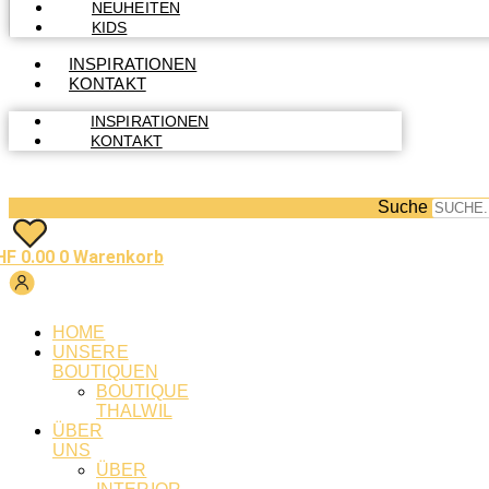
NEUHEITEN
KIDS
INSPIRATIONEN
KONTAKT
INSPIRATIONEN
KONTAKT
Suche
HF
0.00
0
Warenkorb
HOME
UNSERE
BOUTIQUEN
BOUTIQUE
THALWIL
ÜBER
UNS
ÜBER