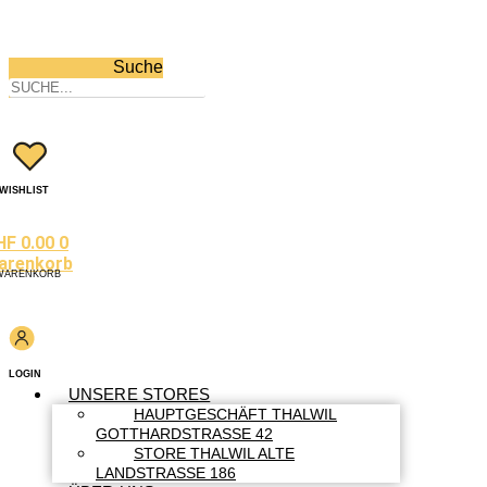
Suche
WISHLIST
HF
0.00
0
arenkorb
WARENKORB
LOGIN
UNSERE STORES
HAUPTGESCHÄFT THALWIL
GOTTHARDSTRASSE 42
STORE THALWIL ALTE
LANDSTRASSE 186