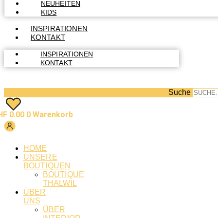
NEUHEITEN
KIDS
INSPIRATIONEN
KONTAKT
INSPIRATIONEN
KONTAKT
Suche
HF
0.00
0
Warenkorb
HOME
UNSERE
BOUTIQUEN
BOUTIQUE
THALWIL
ÜBER
UNS
ÜBER