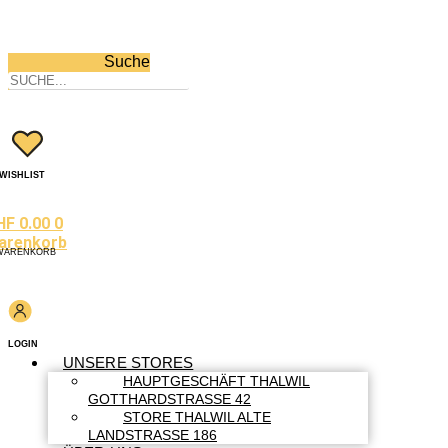
Suche
WISHLIST
HF
0.00
0
arenkorb
WARENKORB
LOGIN
UNSERE STORES
HAUPTGESCHÄFT THALWIL
GOTTHARDSTRASSE 42
STORE THALWIL ALTE
LANDSTRASSE 186