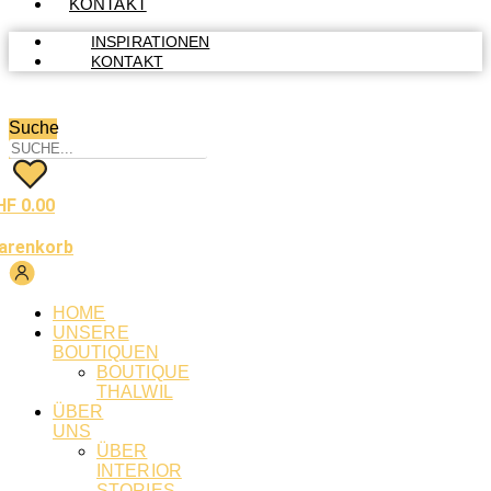
KONTAKT
INSPIRATIONEN
KONTAKT
Suche
HF
0.00
arenkorb
HOME
UNSERE
BOUTIQUEN
BOUTIQUE
THALWIL
ÜBER
UNS
ÜBER
INTERIOR
STORIES