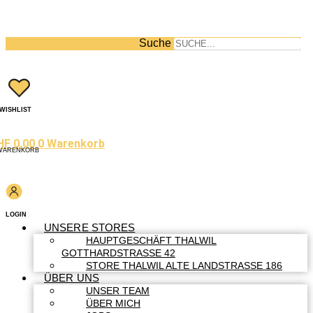
Suche
WISHLIST
HF
0.00
0
Warenkorb
WARENKORB
LOGIN
UNSERE STORES
HAUPTGESCHÄFT THALWIL
GOTTHARDSTRASSE 42
STORE THALWIL ALTE LANDSTRASSE 186
ÜBER UNS
UNSER TEAM
ÜBER MICH