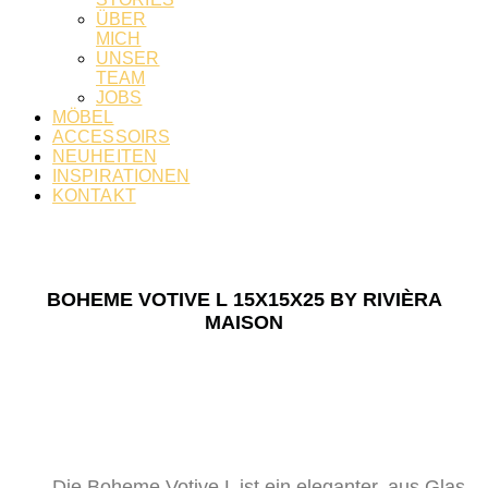
ÜBER
MICH
UNSER
TEAM
JOBS
MÖBEL
ACCESSOIRS
NEUHEITEN
INSPIRATIONEN
KONTAKT
BOHEME VOTIVE L 15X15X25 BY RIVIÈRA
MAISON
Die Boheme Votive L
ist ein eleganter, aus Glas