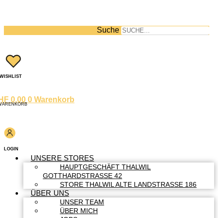
Suche
WISHLIST
HF
0.00
0
Warenkorb
WARENKORB
LOGIN
UNSERE STORES
HAUPTGESCHÄFT THALWIL
GOTTHARDSTRASSE 42
STORE THALWIL ALTE LANDSTRASSE 186
ÜBER UNS
UNSER TEAM
ÜBER MICH