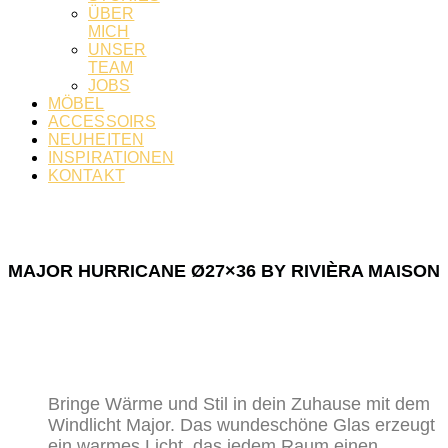
ÜBER
MICH
UNSER
TEAM
JOBS
MÖBEL
ACCESSOIRS
NEUHEITEN
INSPIRATIONEN
KONTAKT
MAJOR HURRICANE Ø27×36 BY RIVIÈRA MAISON
Bringe Wärme und Stil in dein Zuhause mit dem
Windlicht Major. Das wundeschöne Glas erzeugt
ein warmes Licht, das jedem Raum einen