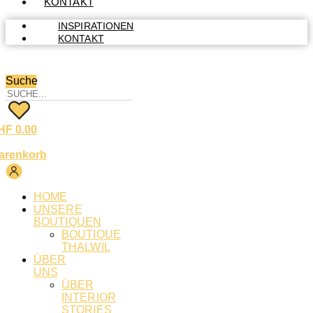
KONTAKT
INSPIRATIONEN
KONTAKT
Suche
HF
0.00
arenkorb
HOME
UNSERE
BOUTIQUEN
BOUTIQUE
THALWIL
ÜBER
UNS
ÜBER
INTERIOR
STORIES