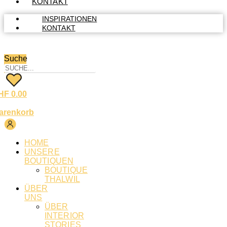
KONTAKT
INSPIRATIONEN
KONTAKT
Suche
HF
0.00
arenkorb
HOME
UNSERE
BOUTIQUEN
BOUTIQUE
THALWIL
ÜBER
UNS
ÜBER
INTERIOR
STORIES