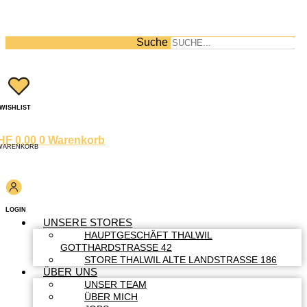
Suche
WISHLIST
HF
0.00
0
Warenkorb
WARENKORB
LOGIN
UNSERE STORES
HAUPTGESCHÄFT THALWIL
GOTTHARDSTRASSE 42
STORE THALWIL ALTE LANDSTRASSE 186
ÜBER UNS
UNSER TEAM
ÜBER MICH