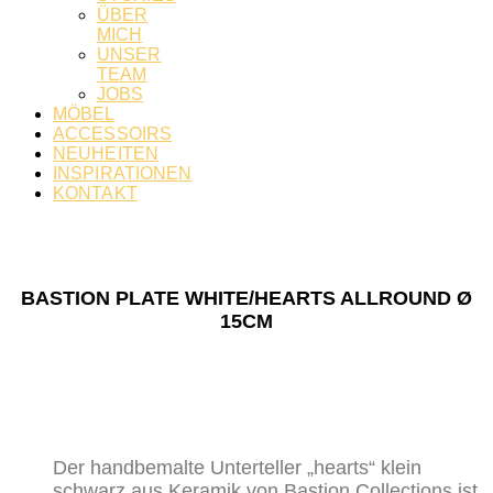
ÜBER
MICH
UNSER
TEAM
JOBS
MÖBEL
ACCESSOIRS
NEUHEITEN
INSPIRATIONEN
KONTAKT
BASTION PLATE WHITE/HEARTS ALLROUND Ø
15CM
Der handbemalte Unterteller „hearts“ klein
schwarz aus Keramik von Bastion Collections ist