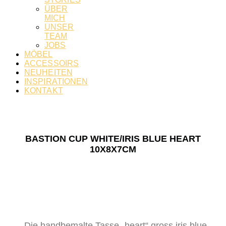
ÜBER
MICH
UNSER
TEAM
JOBS
MÖBEL
ACCESSOIRS
NEUHEITEN
INSPIRATIONEN
KONTAKT
BASTION CUP WHITE/IRIS BLUE HEART
10X8X7CM
Die handbemalte Tasse „heart“ gross iris blue