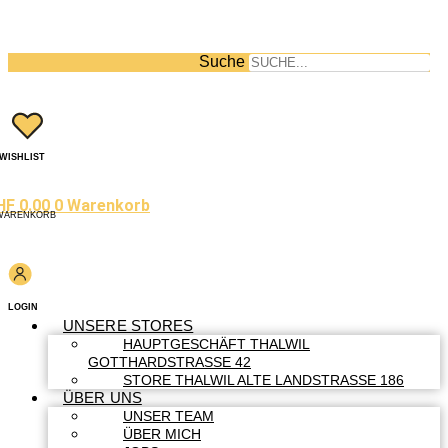
Suche
WISHLIST
HF
0.00
0
Warenkorb
WARENKORB
LOGIN
UNSERE STORES
HAUPTGESCHÄFT THALWIL
GOTTHARDSTRASSE 42
STORE THALWIL ALTE LANDSTRASSE 186
ÜBER UNS
UNSER TEAM
ÜBER MICH