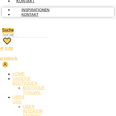
KONTAKT
INSPIRATIONEN
KONTAKT
Suche
HF
0.00
arenkorb
HOME
UNSERE
BOUTIQUEN
BOUTIQUE
THALWIL
ÜBER
UNS
ÜBER
INTERIOR
STORIES