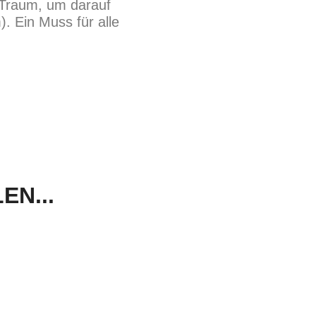
n Traum, um darauf
). Ein Muss für alle
N...