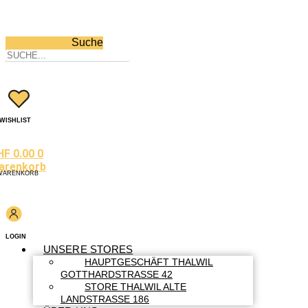
Suche
WISHLIST
HF
0.00
0
arenkorb
WARENKORB
LOGIN
UNSERE STORES
HAUPTGESCHÄFT THALWIL
GOTTHARDSTRASSE 42
STORE THALWIL ALTE
LANDSTRASSE 186