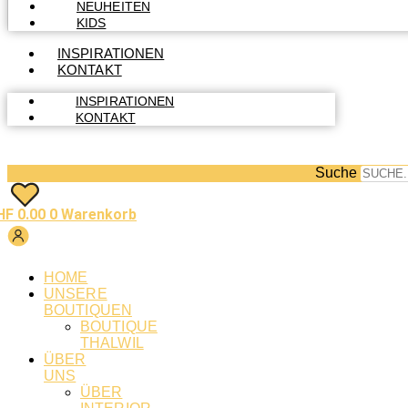
NEUHEITEN
KIDS
INSPIRATIONEN
KONTAKT
INSPIRATIONEN
KONTAKT
Suche
HF
0.00
0
Warenkorb
HOME
UNSERE
BOUTIQUEN
BOUTIQUE
THALWIL
ÜBER
UNS
ÜBER