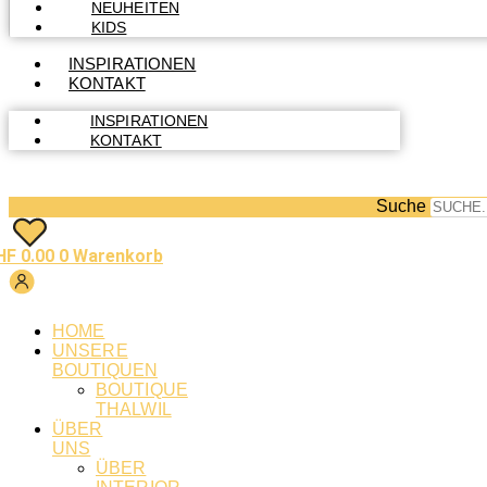
NEUHEITEN
KIDS
INSPIRATIONEN
KONTAKT
INSPIRATIONEN
KONTAKT
Suche
HF
0.00
0
Warenkorb
HOME
UNSERE
BOUTIQUEN
BOUTIQUE
THALWIL
ÜBER
UNS
ÜBER