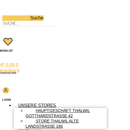
Suche
WISHLIST
HF
0.00
0
arenkorb
WARENKORB
LOGIN
UNSERE STORES
HAUPTGESCHÄFT THALWIL
GOTTHARDSTRASSE 42
STORE THALWIL ALTE
LANDSTRASSE 186