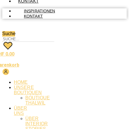
KONTAKT
INSPIRATIONEN
KONTAKT
Suche
HF
0.00
arenkorb
HOME
UNSERE
BOUTIQUEN
BOUTIQUE
THALWIL
ÜBER
UNS
ÜBER
INTERIOR
STORIES