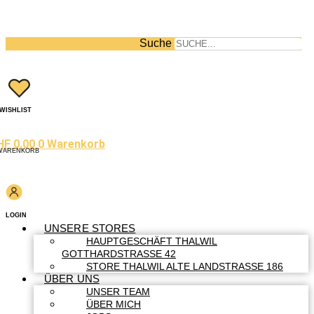
Suche
WISHLIST
HF
0.00
0
Warenkorb
WARENKORB
LOGIN
UNSERE STORES
HAUPTGESCHÄFT THALWIL
GOTTHARDSTRASSE 42
STORE THALWIL ALTE LANDSTRASSE 186
ÜBER UNS
UNSER TEAM
ÜBER MICH