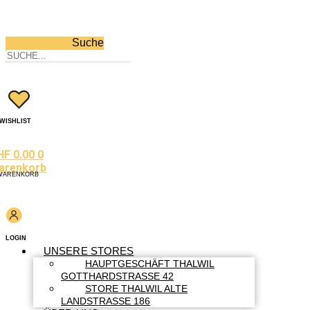
Suche
WISHLIST
HF
0.00
0
arenkorb
WARENKORB
LOGIN
UNSERE STORES
HAUPTGESCHÄFT THALWIL
GOTTHARDSTRASSE 42
STORE THALWIL ALTE
LANDSTRASSE 186