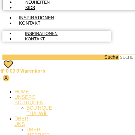
NEUHEITEN
KIDS
INSPIRATIONEN
KONTAKT
INSPIRATIONEN
KONTAKT
Suche
HF
0.00
0
Warenkorb
HOME
UNSERE
BOUTIQUEN
BOUTIQUE
THALWIL
ÜBER
UNS
ÜBER