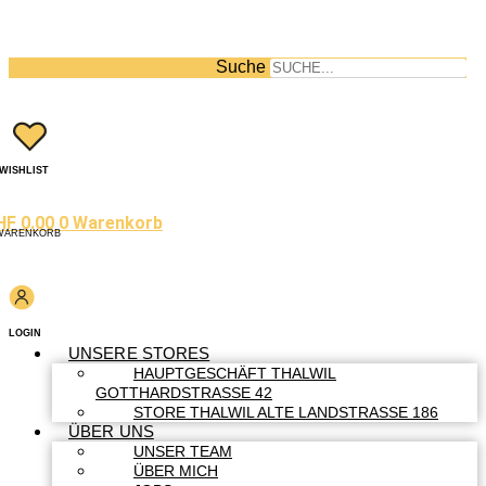
Suche
WISHLIST
HF
0.00
0
Warenkorb
WARENKORB
LOGIN
UNSERE STORES
HAUPTGESCHÄFT THALWIL
GOTTHARDSTRASSE 42
STORE THALWIL ALTE LANDSTRASSE 186
ÜBER UNS
UNSER TEAM
ÜBER MICH