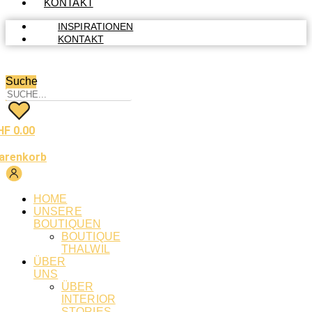
KONTAKT
INSPIRATIONEN
KONTAKT
Suche
HF
0.00
arenkorb
HOME
UNSERE
BOUTIQUEN
BOUTIQUE
THALWIL
ÜBER
UNS
ÜBER
INTERIOR
STORIES