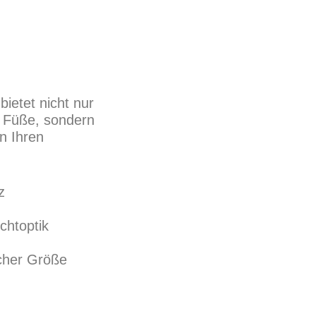
ietet nicht nur
 Füße, sondern
in Ihren
z
chtoptik
scher Größe