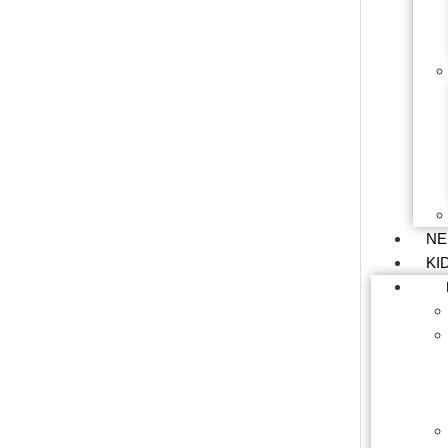
NE
KI