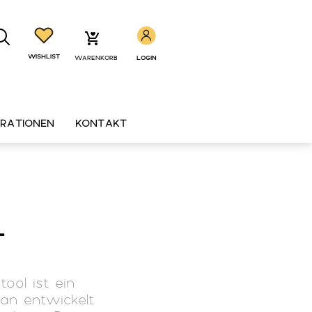
WISHLIST
WARENKORB
LOGIN
IRATIONEN
KONTAKT
L
ool ist ein
tan entwickelt