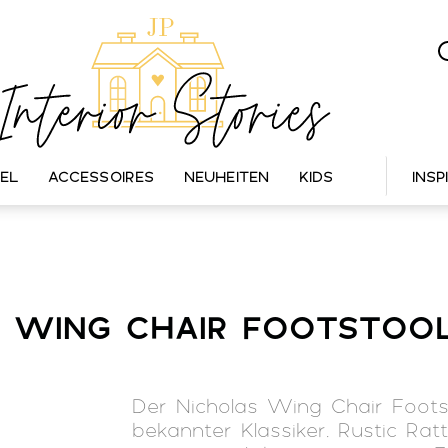
EL
ACCESSOIRES
NEUHEITEN
KIDS
INSP
S WING CHAIR FOOTSTOO
Der Nicholas Wing Chair Footst
bekannter Klassiker. Rustic Rat