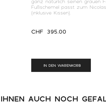
ganz natürlich seinen grauen F
Fußschemel passt zum Nicola
(inklusive Kissen).
CHF
395.00
IN DEN WARENKORB
IHNEN AUCH NOCH GEFALL