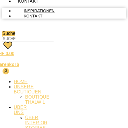
KONTAKT
INSPIRATIONEN
KONTAKT
Suche
HF
0.00
arenkorb
HOME
UNSERE
BOUTIQUEN
BOUTIQUE
THALWIL
ÜBER
UNS
ÜBER
INTERIOR
STORIES