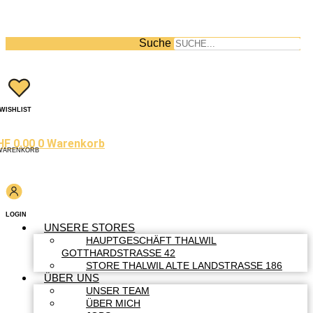
Suche
WISHLIST
HF
0.00
0
Warenkorb
WARENKORB
LOGIN
UNSERE STORES
HAUPTGESCHÄFT THALWIL
GOTTHARDSTRASSE 42
STORE THALWIL ALTE LANDSTRASSE 186
ÜBER UNS
UNSER TEAM
ÜBER MICH