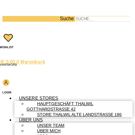
Suche
WISHLIST
HF
0.00
0
Warenkorb
WARENKORB
LOGIN
UNSERE STORES
HAUPTGESCHÄFT THALWIL
GOTTHARDSTRASSE 42
STORE THALWIL ALTE LANDSTRASSE 186
ÜBER UNS
UNSER TEAM
ÜBER MICH