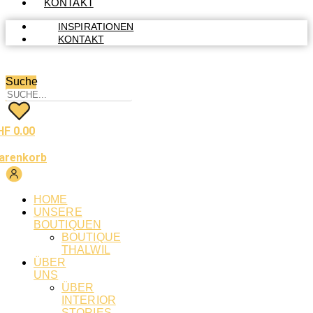
KONTAKT
INSPIRATIONEN
KONTAKT
Suche
HF
0.00
arenkorb
HOME
UNSERE
BOUTIQUEN
BOUTIQUE
THALWIL
ÜBER
UNS
ÜBER
INTERIOR
STORIES