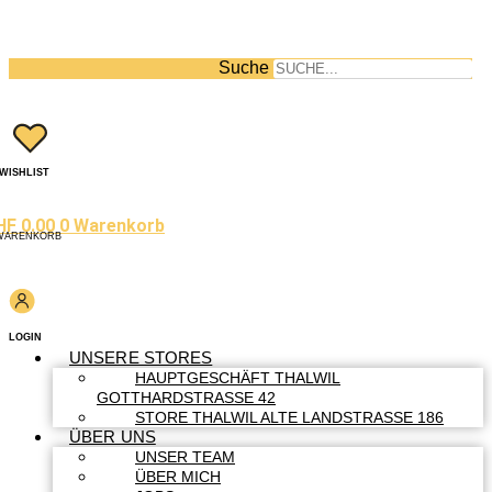
Suche
WISHLIST
HF
0.00
0
Warenkorb
WARENKORB
LOGIN
UNSERE STORES
HAUPTGESCHÄFT THALWIL
GOTTHARDSTRASSE 42
STORE THALWIL ALTE LANDSTRASSE 186
ÜBER UNS
UNSER TEAM
ÜBER MICH