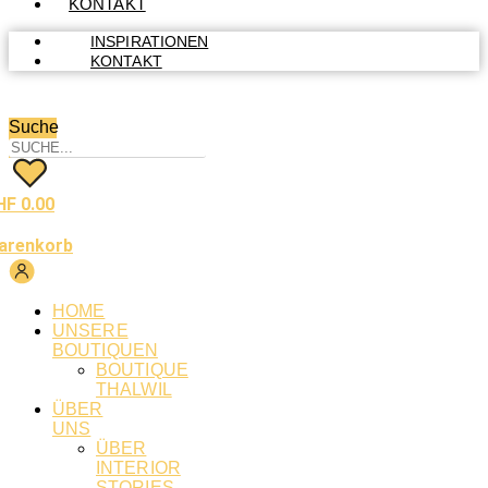
KONTAKT
INSPIRATIONEN
KONTAKT
Suche
HF
0.00
arenkorb
HOME
UNSERE
BOUTIQUEN
BOUTIQUE
THALWIL
ÜBER
UNS
ÜBER
INTERIOR
STORIES