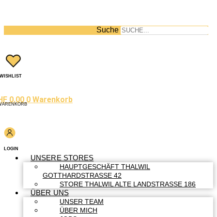
Suche
WISHLIST
HF
0.00
0
Warenkorb
WARENKORB
LOGIN
UNSERE STORES
HAUPTGESCHÄFT THALWIL
GOTTHARDSTRASSE 42
STORE THALWIL ALTE LANDSTRASSE 186
ÜBER UNS
UNSER TEAM
ÜBER MICH