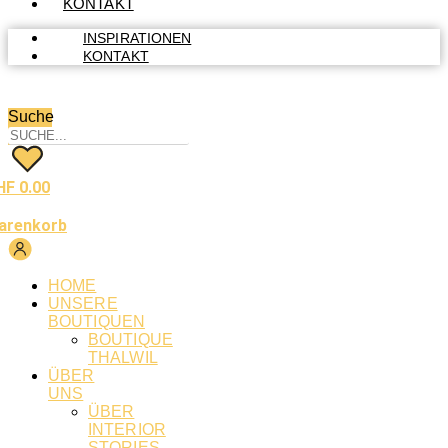
KONTAKT
INSPIRATIONEN
KONTAKT
Suche
HF
0.00
arenkorb
HOME
UNSERE
BOUTIQUEN
BOUTIQUE
THALWIL
ÜBER
UNS
ÜBER
INTERIOR
STORIES