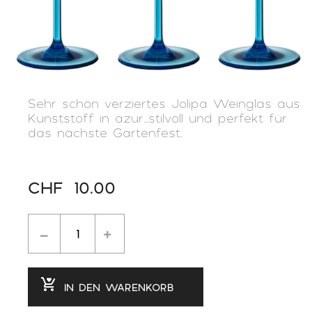
Sehr schön verziertes Jolipa Weinglas aus
Kunststoff in azur…stilvoll und perfekt für
das nächste Gartenfest.
CHF
10.00
IN DEN WARENKORB