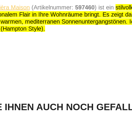
ièra Maison
(Artikelnummer:
597460
) ist ein
stilvo
onalem Flair in Ihre Wohnräume bringt.
Es zeigt d
in warmen, mediterranen Sonnenuntergangstönen. I
(Hampton Style).
 IHNEN AUCH NOCH GEFALLE