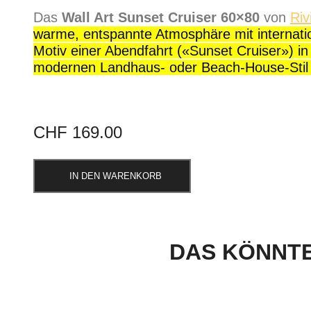
Das
Wall Art Sunset Cruiser 60×80
von
Riv
warme, entspannte Atmosphäre mit internati
Motiv einer Abendfahrt («Sunset Cruiser») 
modernen Landhaus- oder Beach-House-Stil 
CHF
169.00
IN DEN WARENKORB
DAS KÖNNTE