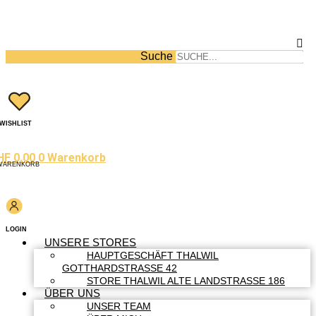
Suche
WISHLIST
HF
0.00
0
Warenkorb
WARENKORB
LOGIN
UNSERE STORES
HAUPTGESCHÄFT THALWIL
GOTTHARDSTRASSE 42
STORE THALWIL ALTE LANDSTRASSE 186
ÜBER UNS
UNSER TEAM