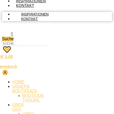
INSPIRATIONEN
KONTAKT
INSPIRATIONEN
KONTAKT
Suche
HF
0.00
arenkorb
HOME
UNSERE
BOUTIQUEN
BOUTIQUE
THALWIL
ÜBER
UNS
ÜBER