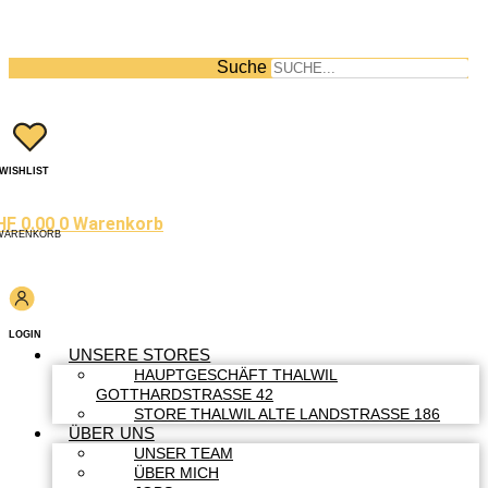
Suche
WISHLIST
HF
0.00
0
Warenkorb
WARENKORB
LOGIN
UNSERE STORES
HAUPTGESCHÄFT THALWIL
GOTTHARDSTRASSE 42
STORE THALWIL ALTE LANDSTRASSE 186
ÜBER UNS
UNSER TEAM
ÜBER MICH