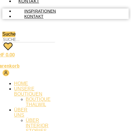
KONTAKT
INSPIRATIONEN
KONTAKT
Suche
HF
0.00
arenkorb
HOME
UNSERE
BOUTIQUEN
BOUTIQUE
THALWIL
ÜBER
UNS
ÜBER
INTERIOR
STORIES