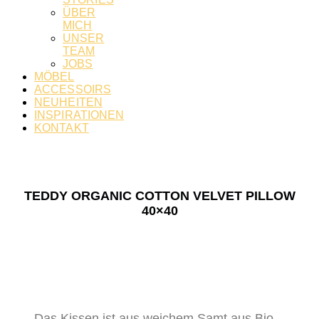
ÜBER
MICH
UNSER
TEAM
JOBS
MÖBEL
ACCESSOIRS
NEUHEITEN
INSPIRATIONEN
KONTAKT
TEDDY ORGANIC COTTON VELVET PILLOW
40×40
Das Kissen ist aus weichem Samt aus Bio-