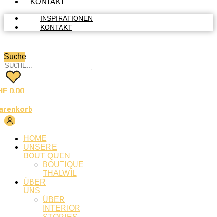
KONTAKT
INSPIRATIONEN
KONTAKT
Suche
HF
0.00
arenkorb
HOME
UNSERE
BOUTIQUEN
BOUTIQUE
THALWIL
ÜBER
UNS
ÜBER
INTERIOR
STORIES