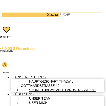
Suche
WISHLIST
HF
0.00
0
Warenkorb
WARENKORB
LOGIN
UNSERE STORES
HAUPTGESCHÄFT THALWIL
GOTTHARDSTRASSE 42
STORE THALWIL ALTE LANDSTRASSE 186
ÜBER UNS
UNSER TEAM
ÜBER MICH