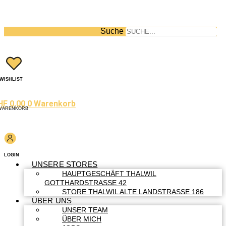
Suche
WISHLIST
HF
0.00
0
Warenkorb
WARENKORB
LOGIN
UNSERE STORES
HAUPTGESCHÄFT THALWIL
GOTTHARDSTRASSE 42
STORE THALWIL ALTE LANDSTRASSE 186
ÜBER UNS
UNSER TEAM
ÜBER MICH