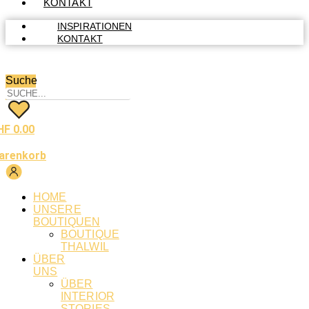
KONTAKT
INSPIRATIONEN
KONTAKT
Suche
HF
0.00
arenkorb
HOME
UNSERE
BOUTIQUEN
BOUTIQUE
THALWIL
ÜBER
UNS
ÜBER
INTERIOR
STORIES