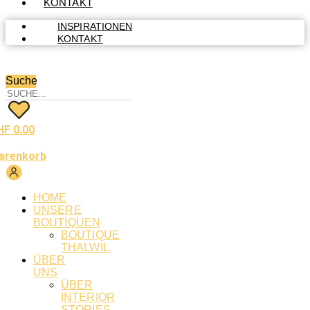
KONTAKT
INSPIRATIONEN
KONTAKT
Suche
HF
0.00
arenkorb
HOME
UNSERE
BOUTIQUEN
BOUTIQUE
THALWIL
ÜBER
UNS
ÜBER
INTERIOR
STORIES