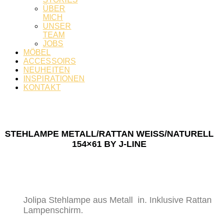
ÜBER
MICH
UNSER
TEAM
JOBS
MÖBEL
ACCESSOIRS
NEUHEITEN
INSPIRATIONEN
KONTAKT
STEHLAMPE METALL/RATTAN WEISS/NATURELL 1
54×61 BY J-LINE
Jolipa Stehlampe aus Metall in. Inklusive Rattan
Lampenschirm.