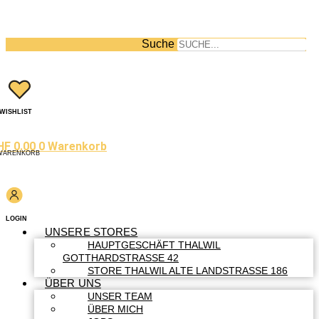
Suche
WISHLIST
HF
0.00
0
Warenkorb
WARENKORB
LOGIN
UNSERE STORES
HAUPTGESCHÄFT THALWIL
GOTTHARDSTRASSE 42
STORE THALWIL ALTE LANDSTRASSE 186
ÜBER UNS
UNSER TEAM
ÜBER MICH