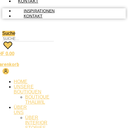
KONTAKT
INSPIRATIONEN
KONTAKT
Suche
HF
0.00
arenkorb
HOME
UNSERE
BOUTIQUEN
BOUTIQUE
THALWIL
ÜBER
UNS
ÜBER
INTERIOR
STORIES