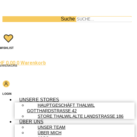
Suche
WISHLIST
HF
0.00
0
Warenkorb
WARENKORB
LOGIN
UNSERE STORES
HAUPTGESCHÄFT THALWIL
GOTTHARDSTRASSE 42
STORE THALWIL ALTE LANDSTRASSE 186
ÜBER UNS
UNSER TEAM
ÜBER MICH