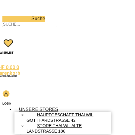
Suche
WISHLIST
HF
0.00
0
arenkorb
WARENKORB
LOGIN
UNSERE STORES
HAUPTGESCHÄFT THALWIL
GOTTHARDSTRASSE 42
STORE THALWIL ALTE
LANDSTRASSE 186