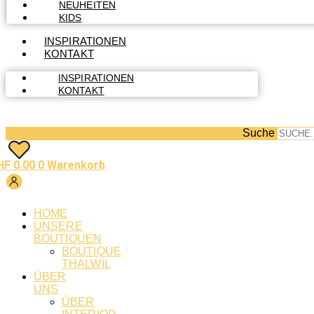
NEUHEITEN
KIDS
INSPIRATIONEN
KONTAKT
INSPIRATIONEN
KONTAKT
Suche
HF
0.00
0
Warenkorb
HOME
UNSERE
BOUTIQUEN
BOUTIQUE
THALWIL
ÜBER
UNS
ÜBER