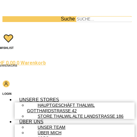
Suche
WISHLIST
HF
0.00
0
Warenkorb
WARENKORB
LOGIN
UNSERE STORES
HAUPTGESCHÄFT THALWIL
GOTTHARDSTRASSE 42
STORE THALWIL ALTE LANDSTRASSE 186
ÜBER UNS
UNSER TEAM
ÜBER MICH