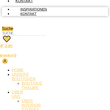
KONTAKT
INSPIRATIONEN
KONTAKT
Suche
HF
0.00
arenkorb
HOME
UNSERE
BOUTIQUEN
BOUTIQUE
THALWIL
ÜBER
UNS
ÜBER
INTERIOR
STORIES