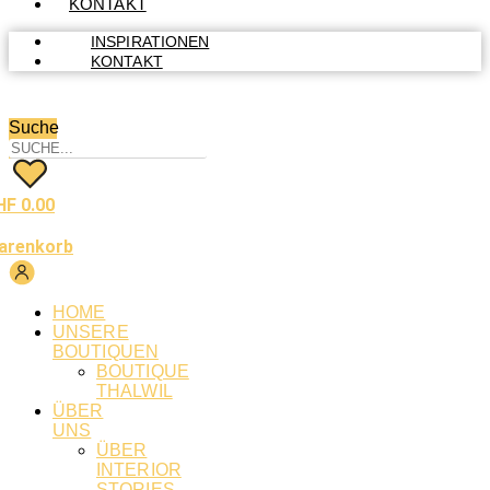
KONTAKT
INSPIRATIONEN
KONTAKT
Suche
HF
0.00
arenkorb
HOME
UNSERE
BOUTIQUEN
BOUTIQUE
THALWIL
ÜBER
UNS
ÜBER
INTERIOR
STORIES