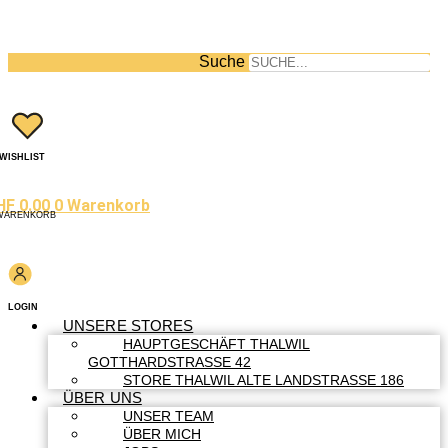
Suche
WISHLIST
HF
0.00
0
Warenkorb
WARENKORB
LOGIN
UNSERE STORES
HAUPTGESCHÄFT THALWIL
GOTTHARDSTRASSE 42
STORE THALWIL ALTE LANDSTRASSE 186
ÜBER UNS
UNSER TEAM
ÜBER MICH