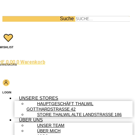
Suche
WISHLIST
HF
0.00
0
Warenkorb
WARENKORB
LOGIN
UNSERE STORES
HAUPTGESCHÄFT THALWIL
GOTTHARDSTRASSE 42
STORE THALWIL ALTE LANDSTRASSE 186
ÜBER UNS
UNSER TEAM
ÜBER MICH