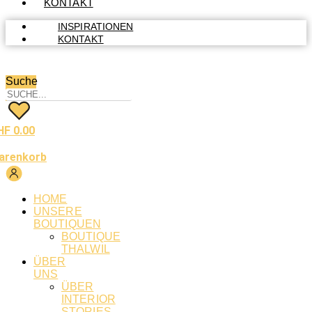
KONTAKT
INSPIRATIONEN
KONTAKT
Suche
HF
0.00
arenkorb
HOME
UNSERE
BOUTIQUEN
BOUTIQUE
THALWIL
ÜBER
UNS
ÜBER
INTERIOR
STORIES