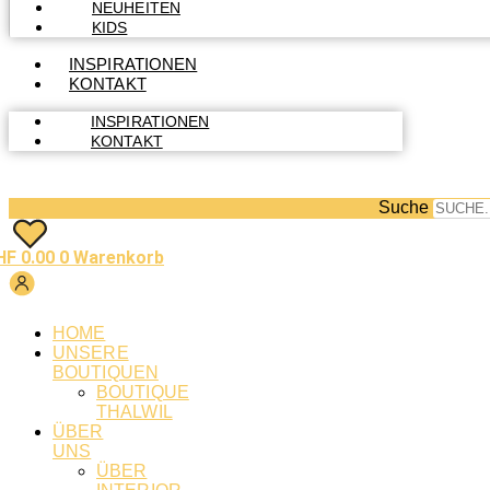
NEUHEITEN
KIDS
INSPIRATIONEN
KONTAKT
INSPIRATIONEN
KONTAKT
Suche
HF
0.00
0
Warenkorb
HOME
UNSERE
BOUTIQUEN
BOUTIQUE
THALWIL
ÜBER
UNS
ÜBER