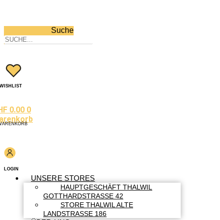
Suche
WISHLIST
HF
0.00
0
arenkorb
WARENKORB
LOGIN
UNSERE STORES
HAUPTGESCHÄFT THALWIL
GOTTHARDSTRASSE 42
STORE THALWIL ALTE
LANDSTRASSE 186