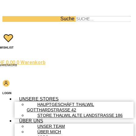
Suche
WISHLIST
HF
0.00
0
Warenkorb
WARENKORB
LOGIN
UNSERE STORES
HAUPTGESCHÄFT THALWIL
GOTTHARDSTRASSE 42
STORE THALWIL ALTE LANDSTRASSE 186
ÜBER UNS
UNSER TEAM
ÜBER MICH