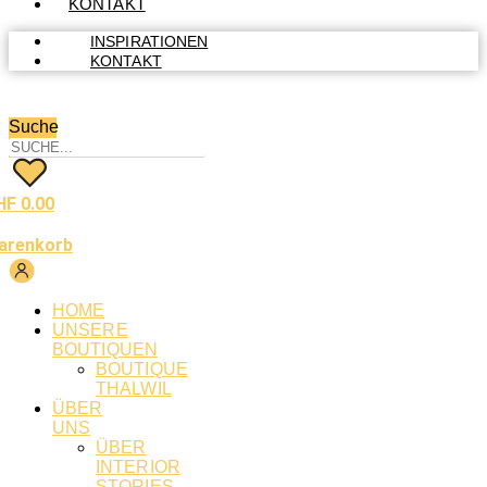
KONTAKT
INSPIRATIONEN
KONTAKT
Suche
HF
0.00
arenkorb
HOME
UNSERE
BOUTIQUEN
BOUTIQUE
THALWIL
ÜBER
UNS
ÜBER
INTERIOR
STORIES