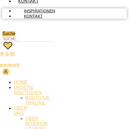
KONTAKT
INSPIRATIONEN
KONTAKT
Suche
HF
0.00
arenkorb
HOME
UNSERE
BOUTIQUEN
BOUTIQUE
THALWIL
ÜBER
UNS
ÜBER
INTERIOR
STORIES