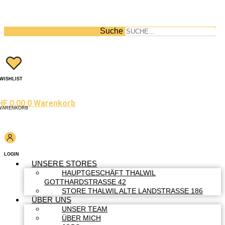
Suche
WISHLIST
HF
0.00
0
Warenkorb
WARENKORB
LOGIN
UNSERE STORES
HAUPTGESCHÄFT THALWIL
GOTTHARDSTRASSE 42
STORE THALWIL ALTE LANDSTRASSE 186
ÜBER UNS
UNSER TEAM
ÜBER MICH