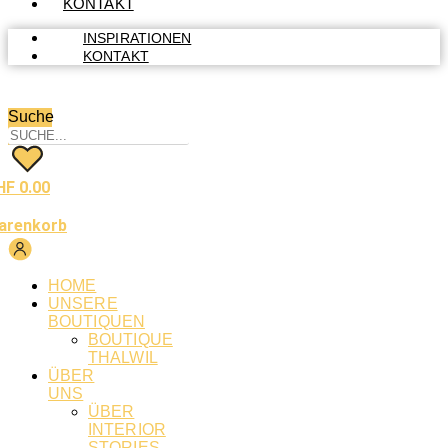
KONTAKT
INSPIRATIONEN
KONTAKT
Suche
HF
0.00
arenkorb
HOME
UNSERE
BOUTIQUEN
BOUTIQUE
THALWIL
ÜBER
UNS
ÜBER
INTERIOR
STORIES