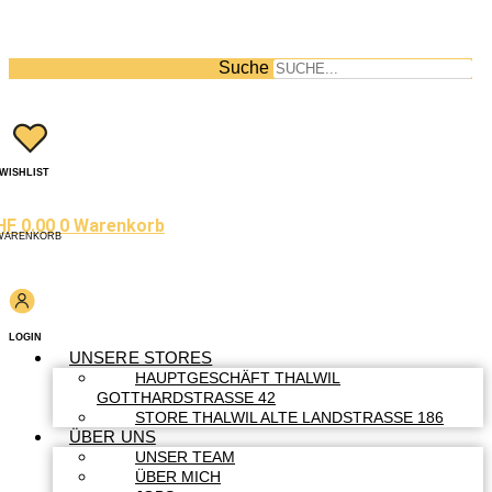
Suche
WISHLIST
HF
0.00
0
Warenkorb
WARENKORB
LOGIN
UNSERE STORES
HAUPTGESCHÄFT THALWIL
GOTTHARDSTRASSE 42
STORE THALWIL ALTE LANDSTRASSE 186
ÜBER UNS
UNSER TEAM
ÜBER MICH