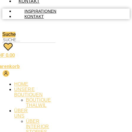
KONTAKT
INSPIRATIONEN
KONTAKT
Suche
HF
0.00
arenkorb
HOME
UNSERE
BOUTIQUEN
BOUTIQUE
THALWIL
ÜBER
UNS
ÜBER
INTERIOR
STORIES