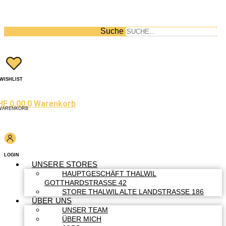
Suche
WISHLIST
HF
0.00
0
Warenkorb
WARENKORB
LOGIN
UNSERE STORES
HAUPTGESCHÄFT THALWIL
GOTTHARDSTRASSE 42
STORE THALWIL ALTE LANDSTRASSE 186
ÜBER UNS
UNSER TEAM
ÜBER MICH