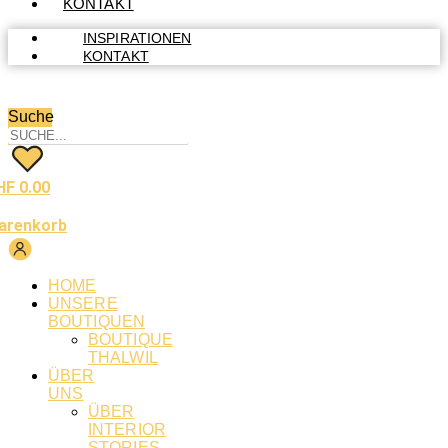
KONTAKT
INSPIRATIONEN
KONTAKT
Suche
HF
0.00
arenkorb
HOME
UNSERE
BOUTIQUEN
BOUTIQUE
THALWIL
ÜBER
UNS
ÜBER
INTERIOR
STORIES