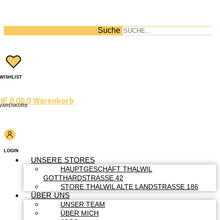
Suche
WISHLIST
HF
0.00
0
Warenkorb
WARENKORB
LOGIN
UNSERE STORES
HAUPTGESCHÄFT THALWIL
GOTTHARDSTRASSE 42
STORE THALWIL ALTE LANDSTRASSE 186
ÜBER UNS
UNSER TEAM
ÜBER MICH