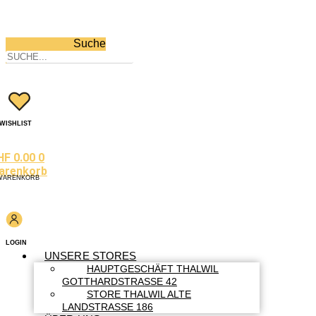
Suche
WISHLIST
HF
0.00
0
arenkorb
WARENKORB
LOGIN
UNSERE STORES
HAUPTGESCHÄFT THALWIL
GOTTHARDSTRASSE 42
STORE THALWIL ALTE
LANDSTRASSE 186