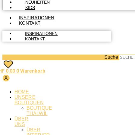
NEUHEITEN
KIDS
INSPIRATIONEN
KONTAKT
INSPIRATIONEN
KONTAKT
Suche
HF
0.00
0
Warenkorb
HOME
UNSERE
BOUTIQUEN
BOUTIQUE
THALWIL
ÜBER
UNS
ÜBER