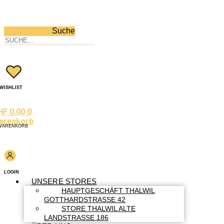
Suche
WISHLIST
HF
0.00
0
arenkorb
WARENKORB
LOGIN
UNSERE STORES
HAUPTGESCHÄFT THALWIL
GOTTHARDSTRASSE 42
STORE THALWIL ALTE
LANDSTRASSE 186