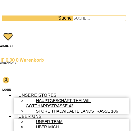
Suche
WISHLIST
HF
0.00
0
Warenkorb
WARENKORB
LOGIN
UNSERE STORES
HAUPTGESCHÄFT THALWIL
GOTTHARDSTRASSE 42
STORE THALWIL ALTE LANDSTRASSE 186
ÜBER UNS
UNSER TEAM
ÜBER MICH