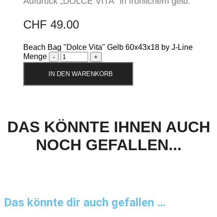
Aufdruck „DOLCE VITA“ in fröhlichem gelb.
CHF
49.00
Beach Bag "Dolce Vita" Gelb 60x43x18 by J-Line
Menge
IN DEN WARENKORB
DAS KÖNNTE IHNEN AUCH
NOCH GEFALLEN...
Das könnte dir auch gefallen …