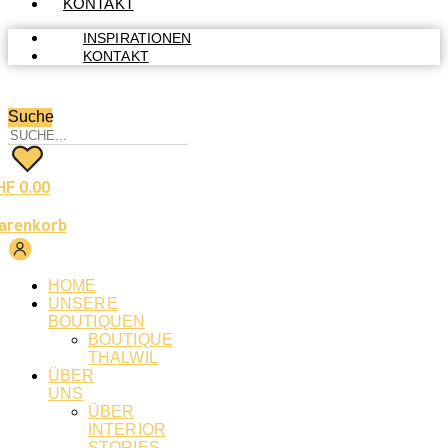
KONTAKT
INSPIRATIONEN
KONTAKT
Suche
HF
0.00
arenkorb
HOME
UNSERE
BOUTIQUEN
BOUTIQUE
THALWIL
ÜBER
UNS
ÜBER
INTERIOR
STORIES