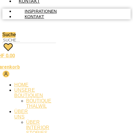
KONTAKT
INSPIRATIONEN
KONTAKT
Suche
HF
0.00
arenkorb
HOME
UNSERE
BOUTIQUEN
BOUTIQUE
THALWIL
ÜBER
UNS
ÜBER
INTERIOR
STORIES