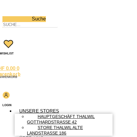
Suche
WISHLIST
HF
0.00
0
arenkorb
WARENKORB
LOGIN
UNSERE STORES
HAUPTGESCHÄFT THALWIL
GOTTHARDSTRASSE 42
STORE THALWIL ALTE
LANDSTRASSE 186