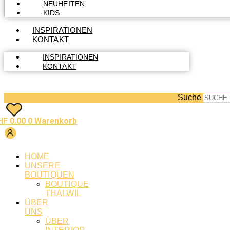
NEUHEITEN
KIDS
INSPIRATIONEN
KONTAKT
INSPIRATIONEN
KONTAKT
Suche
HF
0.00
0
Warenkorb
HOME
UNSERE
BOUTIQUEN
BOUTIQUE
THALWIL
ÜBER
UNS
ÜBER