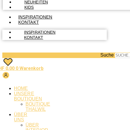
NEUHEITEN
KIDS
INSPIRATIONEN
KONTAKT
INSPIRATIONEN
KONTAKT
Suche
HF
0.00
0
Warenkorb
HOME
UNSERE
BOUTIQUEN
BOUTIQUE
THALWIL
ÜBER
UNS
ÜBER