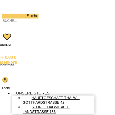
Suche
WISHLIST
HF
0.00
0
arenkorb
WARENKORB
LOGIN
UNSERE STORES
HAUPTGESCHÄFT THALWIL
GOTTHARDSTRASSE 42
STORE THALWIL ALTE
LANDSTRASSE 186