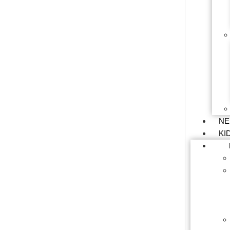
NE
KI