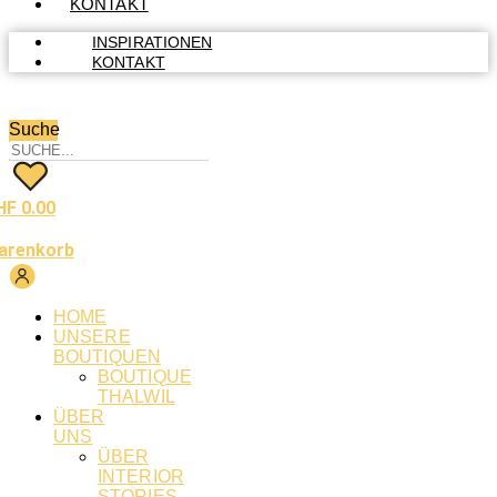
KONTAKT
INSPIRATIONEN
KONTAKT
Suche
HF
0.00
arenkorb
HOME
UNSERE
BOUTIQUEN
BOUTIQUE
THALWIL
ÜBER
UNS
ÜBER
INTERIOR
STORIES