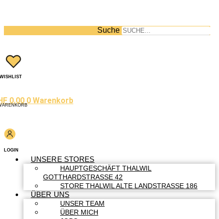
Suche
WISHLIST
HF
0.00
0
Warenkorb
WARENKORB
LOGIN
UNSERE STORES
HAUPTGESCHÄFT THALWIL
GOTTHARDSTRASSE 42
STORE THALWIL ALTE LANDSTRASSE 186
ÜBER UNS
UNSER TEAM
ÜBER MICH