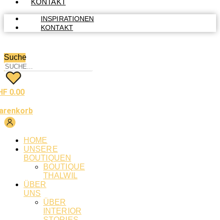
KONTAKT
INSPIRATIONEN
KONTAKT
Suche
HF
0.00
arenkorb
HOME
UNSERE
BOUTIQUEN
BOUTIQUE
THALWIL
ÜBER
UNS
ÜBER
INTERIOR
STORIES