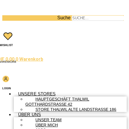
Suche
WISHLIST
HF
0.00
0
Warenkorb
WARENKORB
LOGIN
UNSERE STORES
HAUPTGESCHÄFT THALWIL
GOTTHARDSTRASSE 42
STORE THALWIL ALTE LANDSTRASSE 186
ÜBER UNS
UNSER TEAM
ÜBER MICH