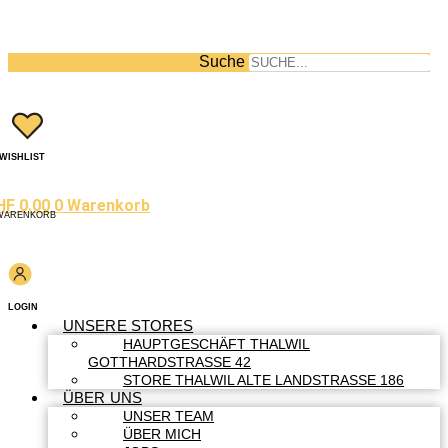
Suche
WISHLIST
HF
0.00
0
Warenkorb
WARENKORB
LOGIN
UNSERE STORES
HAUPTGESCHÄFT THALWIL
GOTTHARDSTRASSE 42
STORE THALWIL ALTE LANDSTRASSE 186
ÜBER UNS
UNSER TEAM
ÜBER MICH