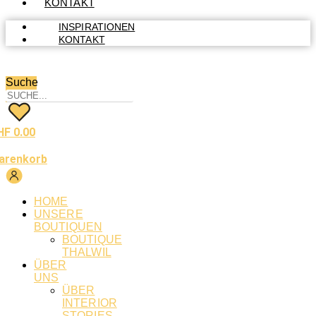
KONTAKT
INSPIRATIONEN
KONTAKT
Suche
HF
0.00
arenkorb
HOME
UNSERE
BOUTIQUEN
BOUTIQUE
THALWIL
ÜBER
UNS
ÜBER
INTERIOR
STORIES